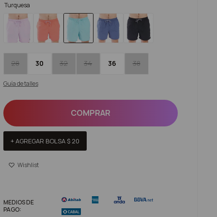
Turquesa
28
30
32
34
36
38
Guía de talles
COMPRAR
+ AGREGAR BOLSA
$
20
MEDIOS DE
PAGO: