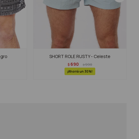
egro
SHORT ROLE RUSTY - Celeste
690
$
990
$
30