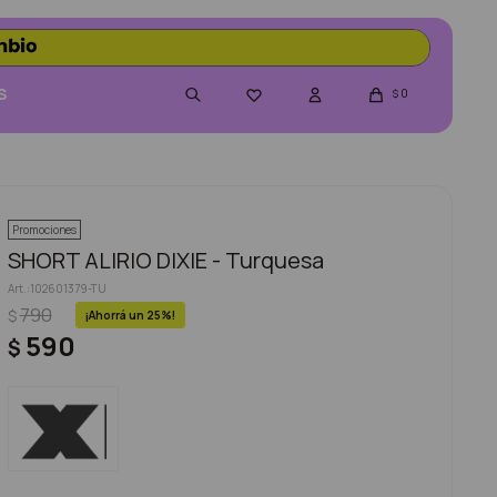
S
0

$
Promociones
SHORT ALIRIO DIXIE - Turquesa
102601379-TU
790
$
25
590
$