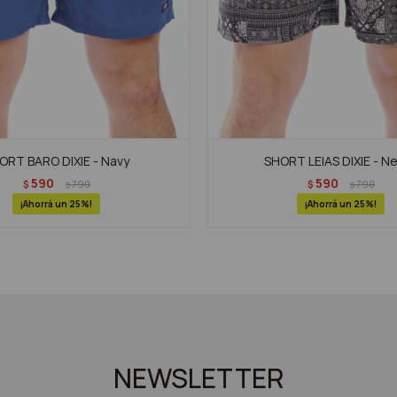
ORT BARO DIXIE - Navy
SHORT LEIAS DIXIE - N
590
590
$
790
$
790
$
$
25
25
NEWSLETTER