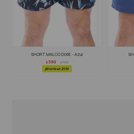
SHORT MALCO DIXIE - Azul
SH
590
$
790
$
25