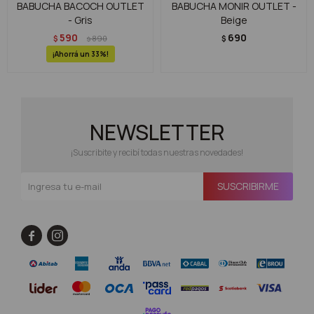
BABUCHA BACOCH OUTLET
BABUCHA MONIR OUTLET -
- Gris
Beige
590
690
$
890
$
$
33
NEWSLETTER
¡Suscribite y recibí todas nuestras novedades!
SUSCRIBIRME

