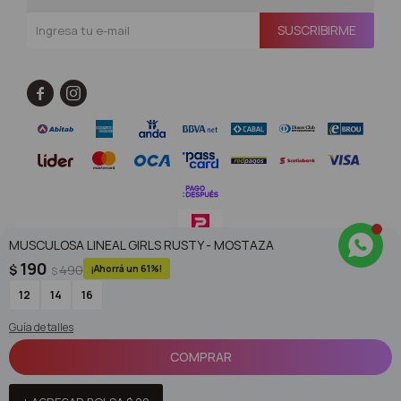
SUSCRIBIRME


MUSCULOSA LINEAL GIRLS RUSTY - MOSTAZA
190
$
490
61
$
© Copyright 2026 / Superoutlet / FORTER S.A Rut 213720560017
12
14
16
Guía de talles
COMPRAR
Fenicio