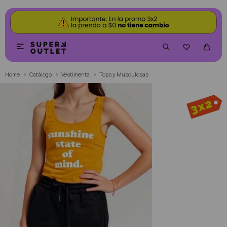


Home
Catálogo
Vestimenta
Tops y Musculosas