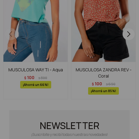
MUSCULOSA WAY TI - Aqua
MUSCULOSA ZANDRA REV -
Coral
100
$
300
$
100
$
690
$
66
85
NEWSLETTER
¡Suscribite y recibí todas nuestras novedades!