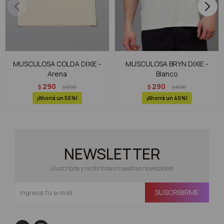
MUSCULOSA COLDA DIXIE -
MUSCULOSA BRYN DIXIE -
Arena
Blanco
290
290
$
590
$
490
$
$
50
40
NEWSLETTER
¡Suscribite y recibí todas nuestras novedades!
SUSCRIBIRME