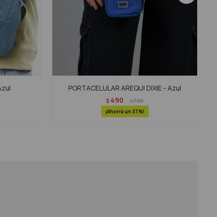
Azul
PORTACELULAR AREQUI DIXIE - Azul
490
$
790
$
37