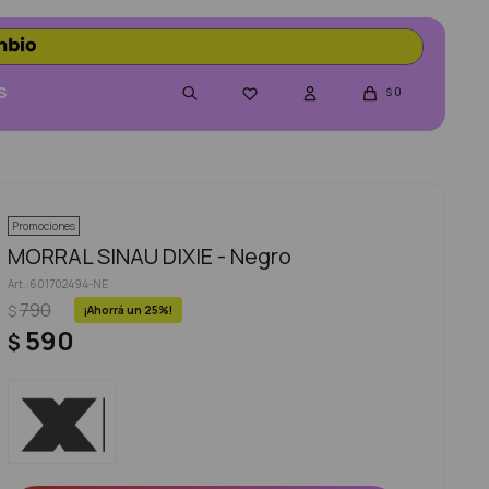
S
0

$
Promociones
MORRAL SINAU DIXIE - Negro
601702494-NE
790
$
25
590
$