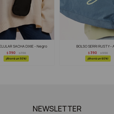
LULAR SACHA DIXIE - Negro
BOLSO SERRI RUSTY - 
390
390
$
790
$
990
$
$
50
60
NEWSLETTER