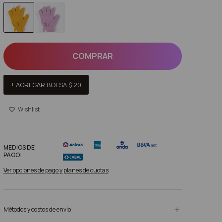
COMPRAR
+ AGREGAR BOLSA
$
20
MEDIOS DE
PAGO:
Ver opciones de pago y planes de cuotas
Métodos y costos de envío