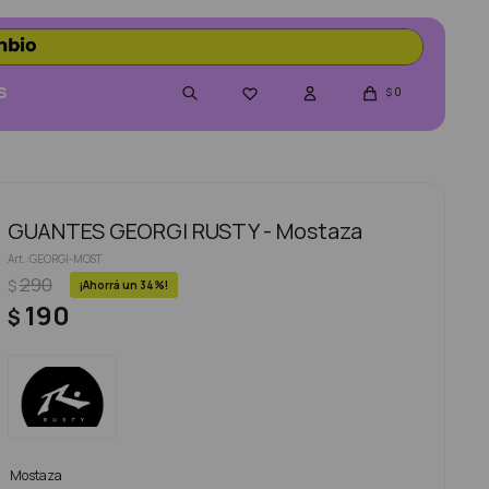
S
0

$
GUANTES GEORGI RUSTY - Mostaza
GEORGI-MOST
290
$
34
190
$
Mostaza