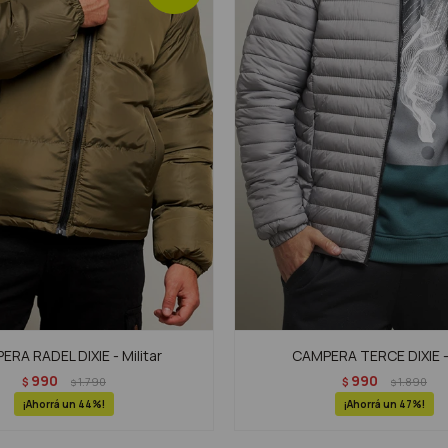
RA RADEL DIXIE - Militar
CAMPERA TERCE DIXIE -
990
990
$
1.790
$
1.890
$
$
44
47