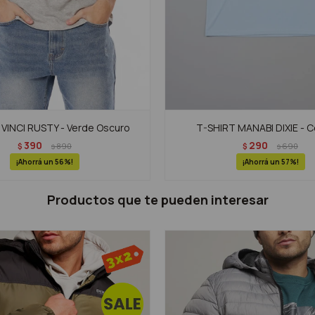
VINCI RUSTY - Verde Oscuro
T-SHIRT MANABI DIXIE - C
390
290
$
890
$
690
$
$
56
57
Productos que te pueden interesar