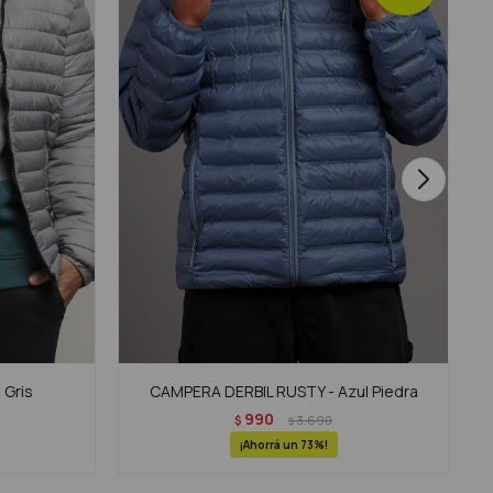
 Gris
CAMPERA DERBIL RUSTY - Azul Piedra
990
$
3.690
$
73