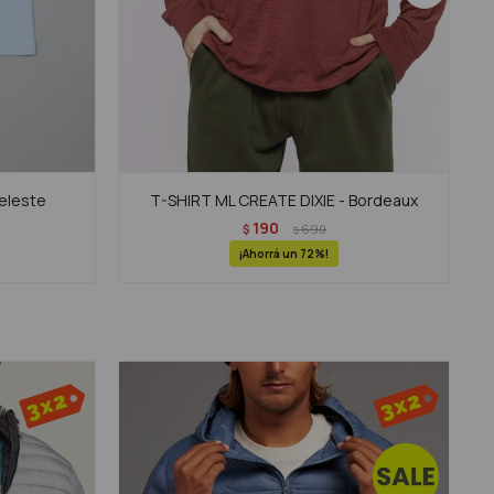
eleste
T-SHIRT ML CREATE DIXIE - Bordeaux
190
$
690
$
72