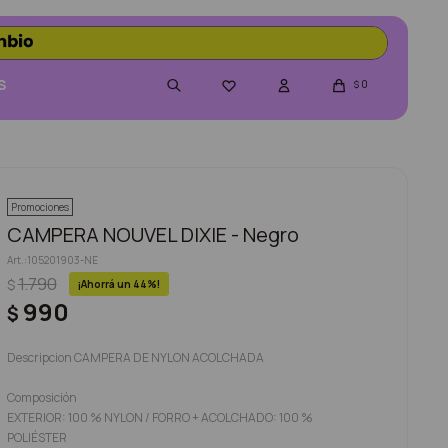
S
0

$
Promociones
CAMPERA NOUVEL DIXIE - Negro
105201903-NE
1.790
$
44
990
$
Descripcion CAMPERA DE NYLON ACOLCHADA
Composición
EXTERIOR: 100 % NYLON / FORRO + ACOLCHADO: 100 %
POLIÉSTER