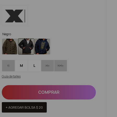
Negro
S
M
L
XL
XXL
Guía de talles
COMPRAR
+ AGREGAR BOLSA
$
20