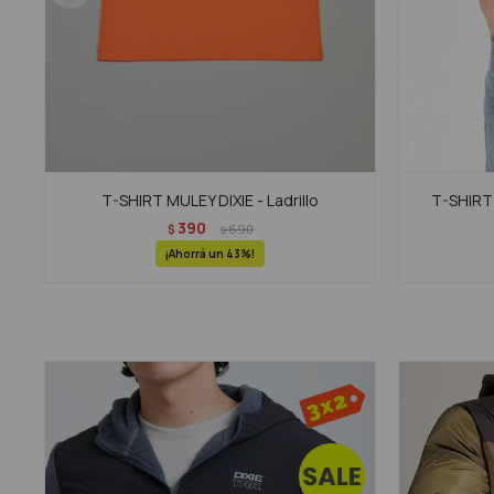
T-SHIRT MULEY DIXIE - Ladrillo
T-SHIRT 
390
$
690
$
43