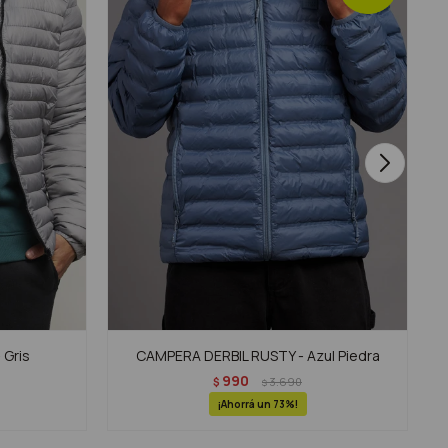
 Gris
CAMPERA DERBIL RUSTY - Azul Piedra
990
$
3.690
$
73