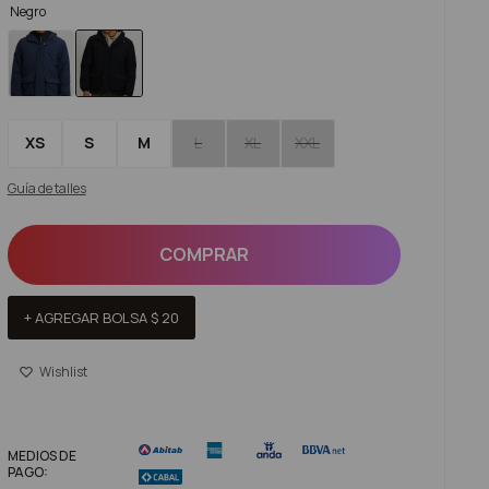
Negro
XS
S
M
L
XL
XXL
Guía de talles
COMPRAR
+ AGREGAR BOLSA
$
20
MEDIOS DE
PAGO: