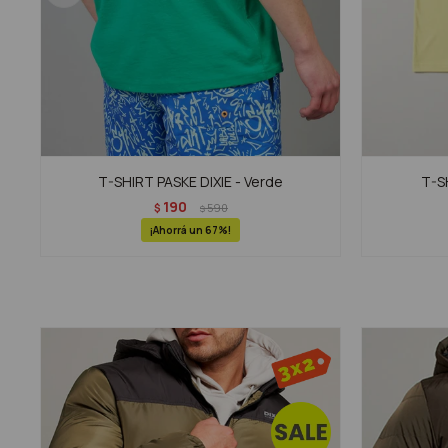
T-SHIRT PASKE DIXIE - Verde
T-S
190
$
590
$
67