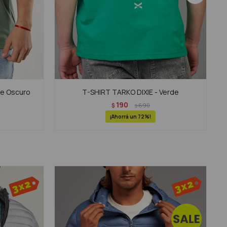
de Oscuro
T-SHIRT TARKO DIXIE - Verde
190
$
690
$
72