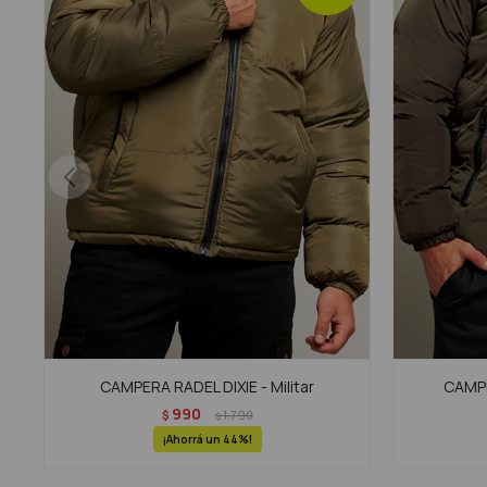
CAMPERA RADEL DIXIE - Militar
CAMPE
990
$
1.790
$
44