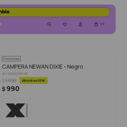
S
0

$
Promociones
CAMPERA NEWAN DIXIE - Negro
105202768-NE
1.990
$
50
990
$