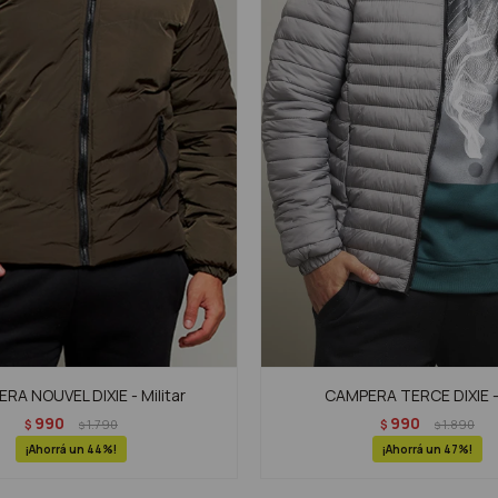
RA NOUVEL DIXIE - Militar
CAMPERA TERCE DIXIE -
990
990
$
1.790
$
1.890
$
$
44
47