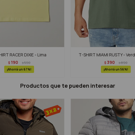
HIRT RACER DIXIE - Lima
T-SHIRT MIAMI RUSTY - Ver
190
390
$
590
$
890
$
$
67
56
Productos que te pueden interesar