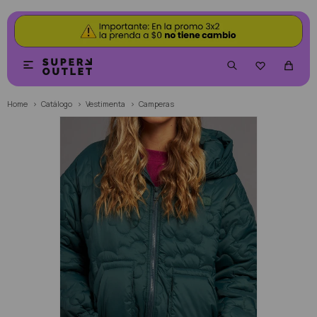


Home
Catálogo
Vestimenta
Camperas