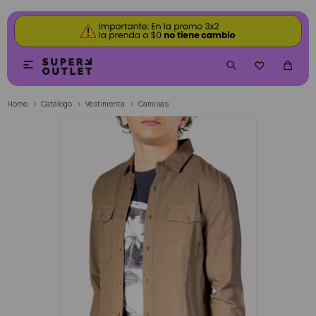


Home
Catálogo
Vestimenta
Camisas