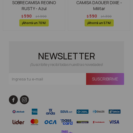
SOBRECAMISA REGINO
CAMISA DAGUER DIXIE -
RUSTY - Azul
Militar
590
590
$
1.990
$
1.390
$
$
70
57
NEWSLETTER
¡Suscribite y recibí todas nuestras novedades!
SUSCRIBIRME

