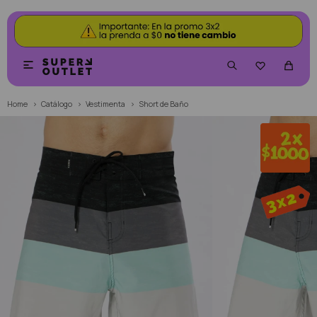


Home
Catálogo
Vestimenta
Short de Baño