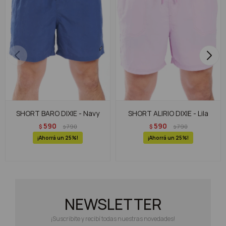
SHORT BARO DIXIE - Navy
SHORT ALIRIO DIXIE - Lila
590
590
$
790
$
790
$
$
25
25
NEWSLETTER
¡Suscribite y recibí todas nuestras novedades!