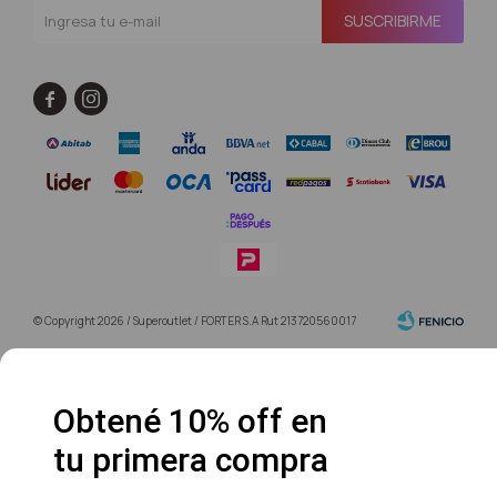
SUSCRIBIRME


© Copyright 2026 / Superoutlet / FORTER S.A Rut 213720560017
Obtené 10% off en
tu primera compra
Fenicio