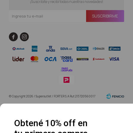
¡Suscribite y recibí todas nuestras novedades!
SUSCRIBIRME


© Copyright 2026 / Superoutlet / FORTER S.A Rut 213720560017
Obtené 10% off en