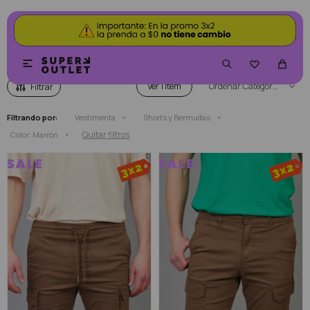
SHORTS Y BERMUDAS COLOR MARRÓN


Ver
Categoría
Filtrando por:
Vestimenta
Shorts y Bermudas
Quitar filtros
Color:
Marrón