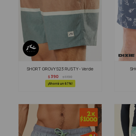
SHORT GROVY S23 RUSTY - Verde
SH
390
$
1.190
$
67