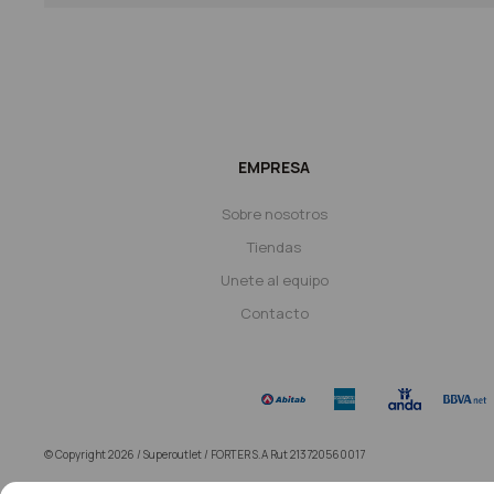
EMPRESA
Sobre nosotros
Tiendas
Unete al equipo
Contacto
© Copyright 2026 / Superoutlet / FORTER S.A Rut 213720560017