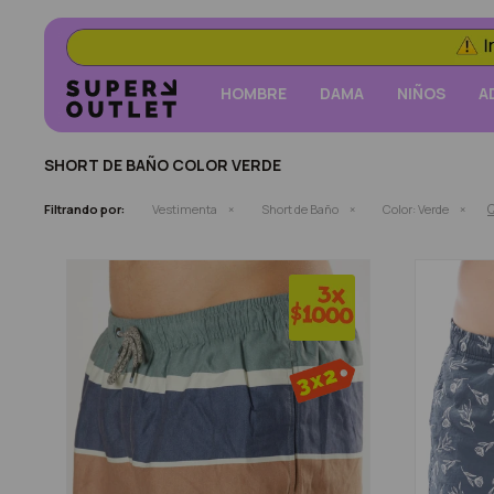
HOMBRE
DAMA
NIÑOS
A
SHORT DE BAÑO COLOR VERDE
Q
Filtrando por:
Vestimenta
Short de Baño
Color:
Verde