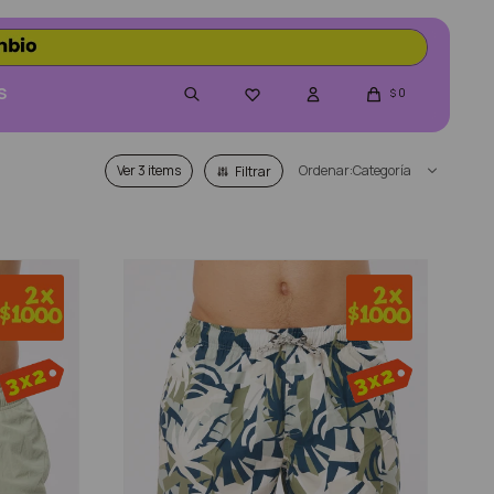
S
0

$
Ver
Categoría