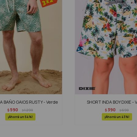
 BAÑO GAIOS RUSTY - Verde
SHORT INDA BOY DIXIE - 
590
390
$
1.290
$
690
$
$
54
43