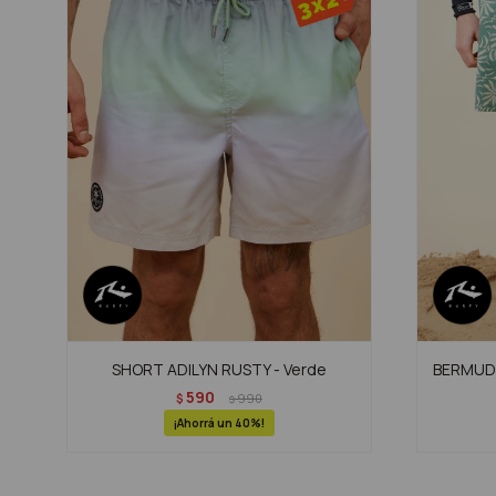
SHORT ADILYN RUSTY - Verde
BERMUDA
590
$
990
$
40