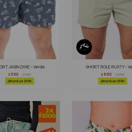
ORT JASIN DIXIE - Verde
SHORT ROLE RUSTY - V
590
690
$
790
$
990
$
$
25
30