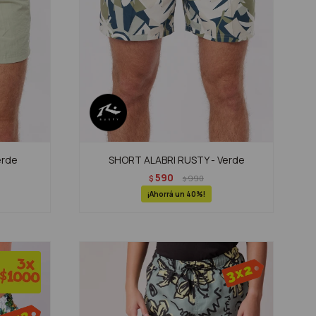
erde
SHORT ALABRI RUSTY - Verde
590
$
990
$
40