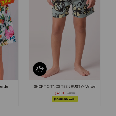
Verde
SHORT CITNOS TEEN RUSTY - Verde
490
$
890
$
44