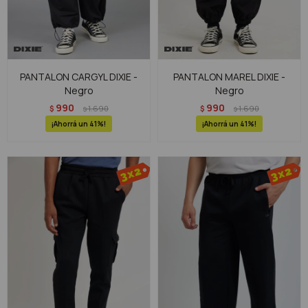
PANTALON CARGYL DIXIE -
PANTALON MAREL DIXIE -
Negro
Negro
990
990
$
1.690
$
1.690
$
$
41
41