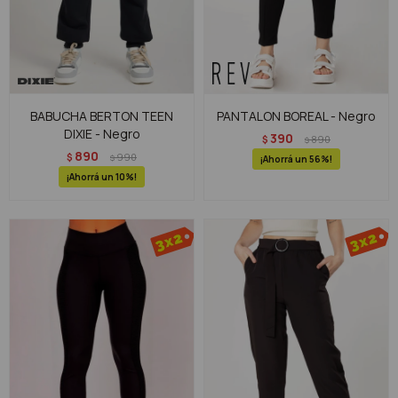
BABUCHA BERTON TEEN
PANTALON BOREAL - Negro
DIXIE - Negro
390
$
890
$
890
$
990
$
56
10