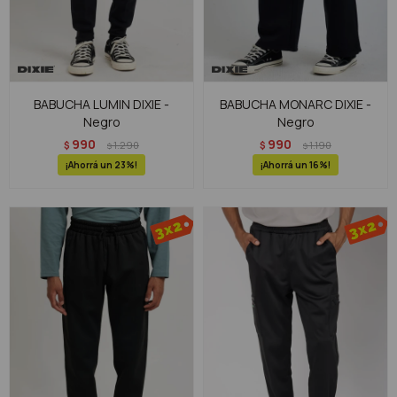
BABUCHA LUMIN DIXIE -
BABUCHA MONARC DIXIE -
Negro
Negro
990
990
$
1.290
$
1.190
$
$
23
16