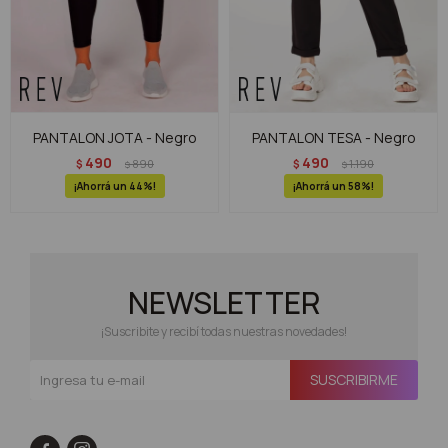
PANTALON JOTA - Negro
PANTALON TESA - Negro
490
490
$
890
$
1.190
$
$
44
58
NEWSLETTER
¡Suscribite y recibí todas nuestras novedades!
SUSCRIBIRME