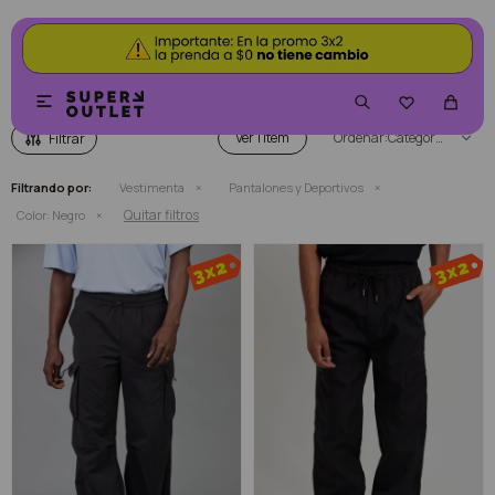
PANTALONES Y DEPORTIVOS COLOR NEGRO


Ver
Categoría
Filtrando por:
Vestimenta
Pantalones y Deportivos
Quitar filtros
Color:
Negro