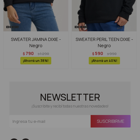
SWEATER JAMINA DIXIE -
SWEATER PERIL TEEN DIXIE -
Negro
Negro
790
590
$
1.290
$
990
$
$
38
40
NEWSLETTER
¡Suscribite y recibí todas nuestras novedades!
SUSCRIBIRME