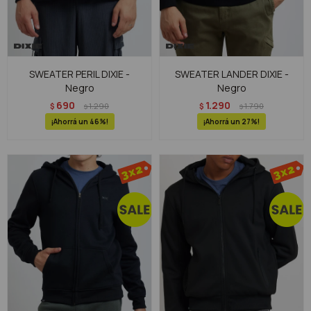
SWEATER PERIL DIXIE -
SWEATER LANDER DIXIE -
Negro
Negro
690
1.290
$
1.290
$
1.790
$
$
46
27