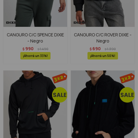
CANGURO C/C SPENCE DIXIE
CANGURO C/C ROVER DIXIE -
- Negro
Negro
990
690
$
1.490
$
1.390
$
$
33
50