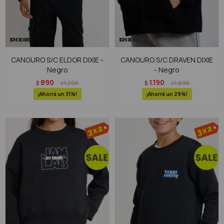
CANGURO S/C ELDOR DIXIE -
CANGURO S/C DRAVEN DIXIE
Negro
- Negro
890
1.190
$
1.290
$
1.690
$
$
31
29