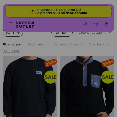
CANGUROS Y BUZOS COLOR NEGRO


Ver
Categoría
Filtrando por:
Vestimenta
Canguros y Buzos
Color:
Negro
Quitar filtros