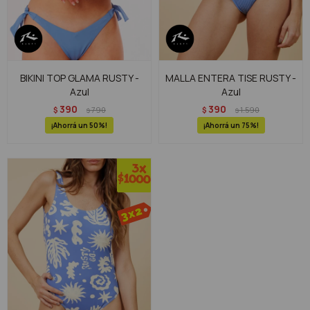
BIKINI TOP GLAMA RUSTY -
MALLA ENTERA TISE RUSTY -
Azul
Azul
390
390
$
790
$
1.590
$
$
50
75