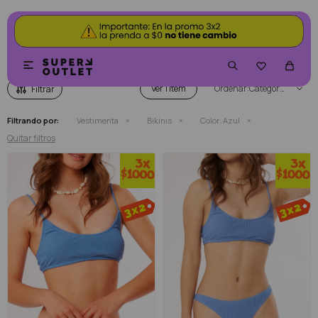
BIKINIS COLOR AZUL


Ver
Categoría
Filtrando por:
Vestimenta
Bikinis
Color:
Azul
Quitar filtros