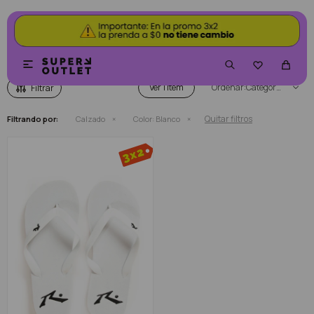
CALZADO COLOR BLANCO


Ver
Categoría
Quitar filtros
Filtrando por:
Calzado
Color:
Blanco