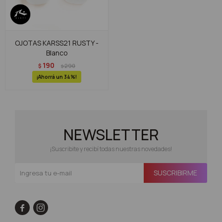
OJOTAS KARSS21 RUSTY -
Blanco
190
$
290
$
34
NEWSLETTER
¡Suscribite y recibí todas nuestras novedades!
SUSCRIBIRME

