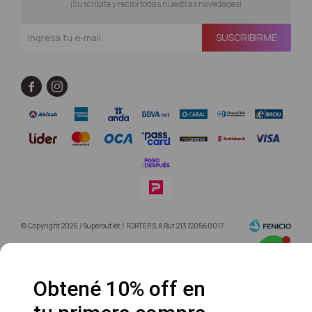
¡Suscribite y recibí todas nuestras novedades!
SUSCRIBIRME


© Copyright 2026 / Superoutlet / FORTER S.A Rut 213720560017
Obtené 10% off en