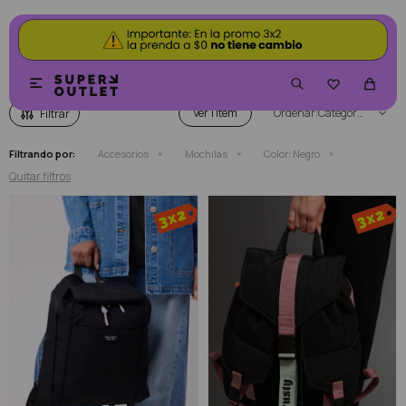
MOCHILAS COLOR NEGRO


Ver
Categoría
Filtrando por:
Accesorios
Mochilas
Color:
Negro
Quitar filtros