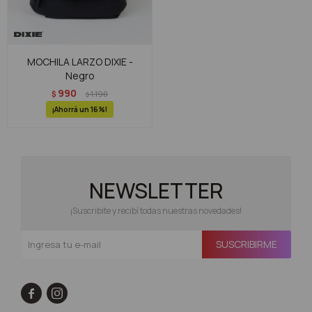
MOCHILA LARZO DIXIE -
Negro
990
$
1.190
$
16
NEWSLETTER
¡Suscribite y recibí todas nuestras novedades!
SUSCRIBIRME

