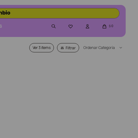
S
0

$
Ver
Categoría