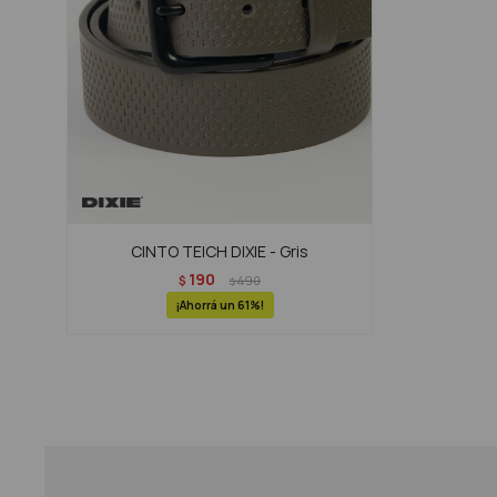
CINTO TEICH DIXIE - Gris
190
$
490
$
61