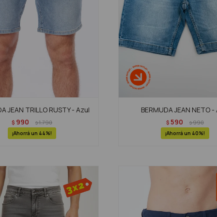
 JEAN TRILLO RUSTY - Azul
BERMUDA JEAN NETO - 
990
590
$
1.790
$
990
$
$
44
40