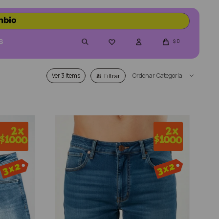
S
0

$
Ver
Categoría