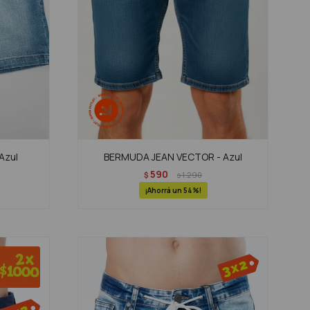
Azul
BERMUDA JEAN VECTOR - Azul
590
$
1.290
$
54