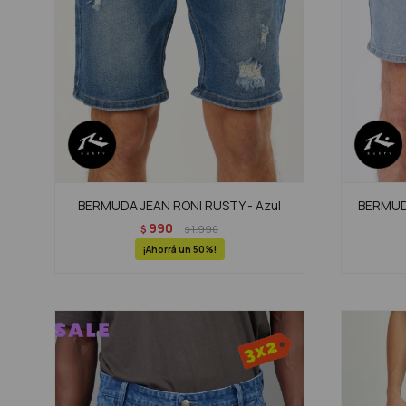
BERMUDA JEAN RONI RUSTY - Azul
BERMUDA
990
$
1.990
$
50