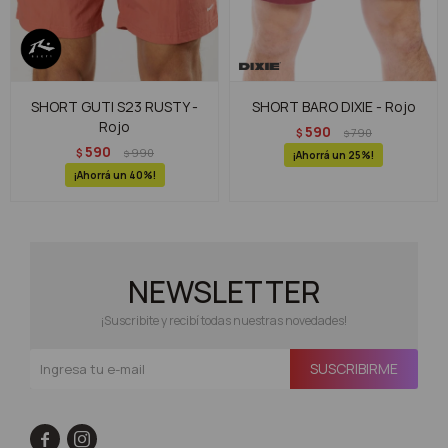
SHORT GUTI S23 RUSTY -
SHORT BARO DIXIE - Rojo
Rojo
590
$
790
$
590
$
990
$
25
40
NEWSLETTER
¡Suscribite y recibí todas nuestras novedades!
SUSCRIBIRME

