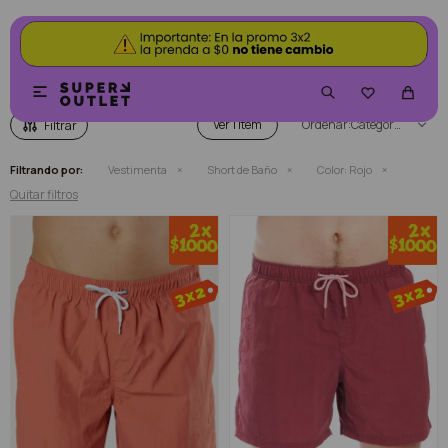
SHORT DE BAÑO COLOR ROJO


Ver
Categoría
Filtrando por:
Vestimenta
Short de Baño
Color:
Rojo
Quitar filtros