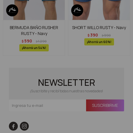
BERMUDA BAÑO RUSHER
SHORT WILLO RUSTY - Navy
RUSTY - Navy
390
$
990
$
590
$
1.290
$
60
54
NEWSLETTER
¡Suscribite y recibí todas nuestras novedades!
SUSCRIBIRME

