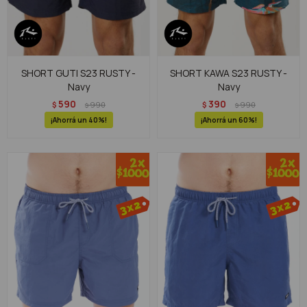
SHORT GUTI S23 RUSTY -
SHORT KAWA S23 RUSTY -
Navy
Navy
590
390
$
990
$
990
$
$
40
60