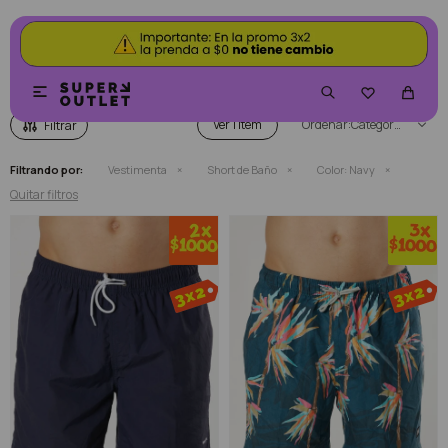
SHORT DE BAÑO COLOR NAVY


Ver
Categoría
Filtrando por:
Vestimenta
Short de Baño
Color:
Navy
Quitar filtros