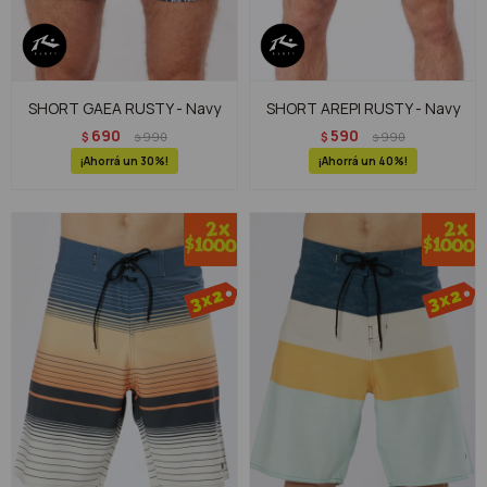
SHORT GAEA RUSTY - Navy
SHORT AREPI RUSTY - Navy
690
590
$
990
$
990
$
$
30
40