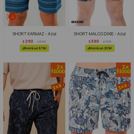
SHORT KARMAZ - Azul
SHORT MALCO DIXIE - Azul
290
590
$
690
$
790
$
$
57
25