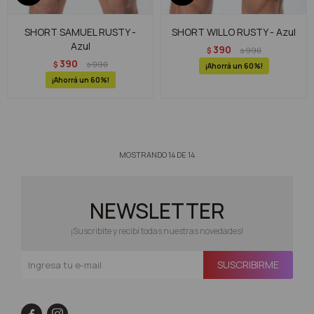
SHORT SAMUEL RUSTY -
SHORT WILLO RUSTY - Azul
Azul
390
$
990
$
390
$
990
$
60
60
MOSTRANDO
14
DE
14
NEWSLETTER
¡Suscribite y recibí todas nuestras novedades!
SUSCRIBIRME

