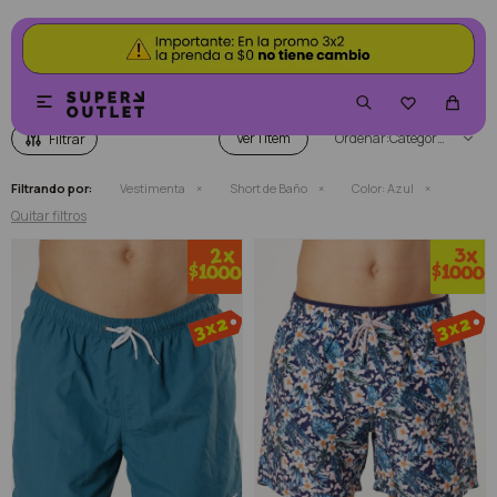
SHORT DE BAÑO COLOR AZUL


Ver
Categoría
Filtrando por:
Vestimenta
Short de Baño
Color:
Azul
Quitar filtros