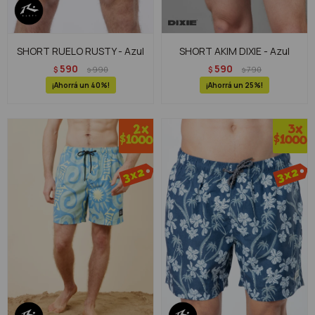
SHORT RUELO RUSTY - Azul
SHORT AKIM DIXIE - Azul
590
590
$
990
$
790
$
$
40
25