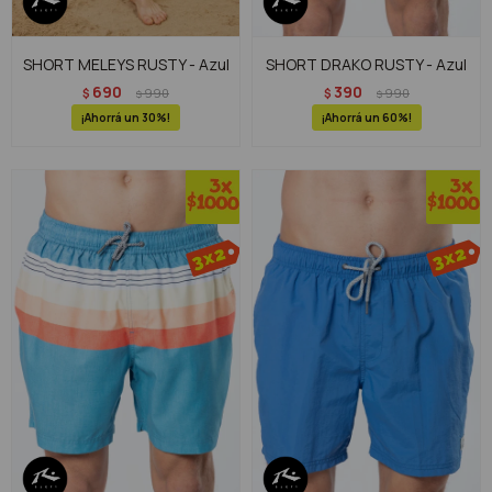
SHORT MELEYS RUSTY - Azul
SHORT DRAKO RUSTY - Azul
690
390
$
990
$
990
$
$
30
60