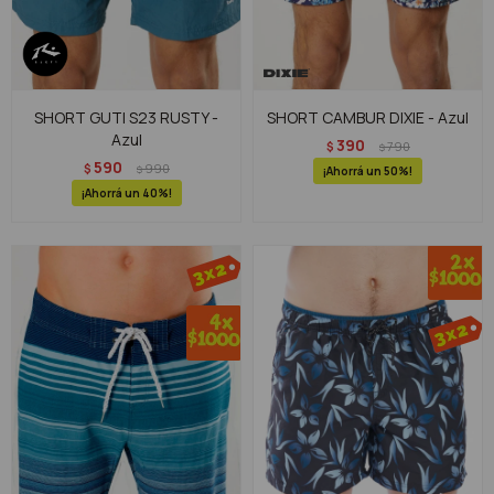
SHORT GUTI S23 RUSTY -
SHORT CAMBUR DIXIE - Azul
Azul
390
$
790
$
590
$
990
$
50
40