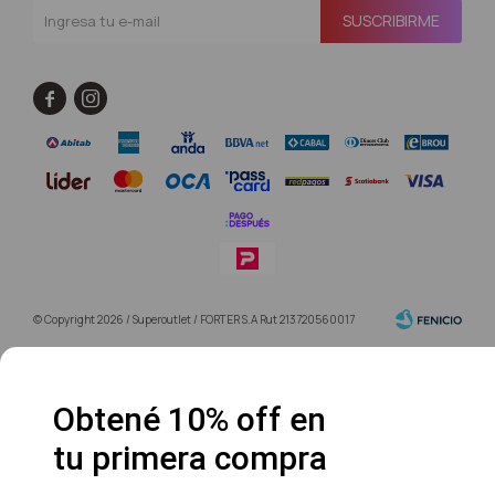
SUSCRIBIRME


© Copyright 2026 / Superoutlet / FORTER S.A Rut 213720560017
Obtené 10% off en
tu primera compra
Fenicio