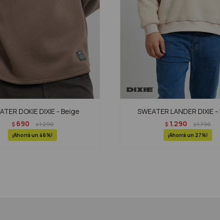
TER DOKIE DIXIE - Beige
SWEATER LANDER DIXIE - 
690
1.290
$
1.290
$
1.790
$
$
46
27