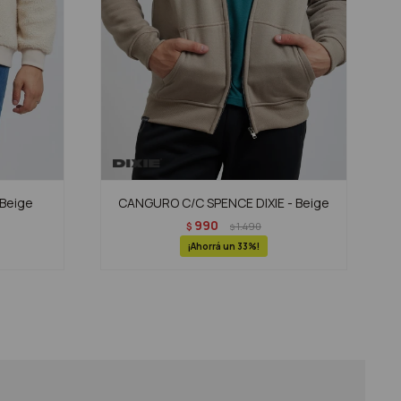
Beige
CANGURO C/C SPENCE DIXIE - Beige
990
$
1.490
$
33