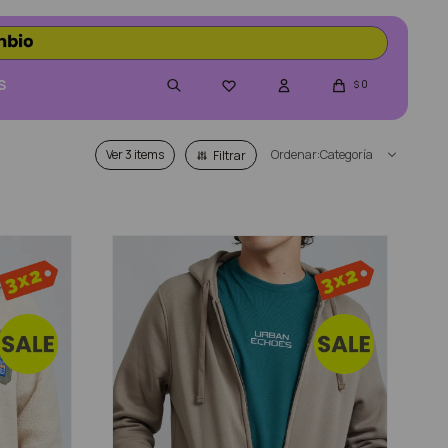
S
0

$
Ver
Categoría