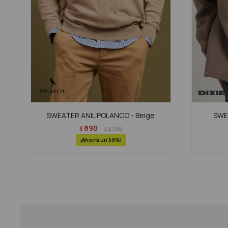
SWEATER ANIL POLANCO - Beige
SWEA
890
$
2.190
$
59