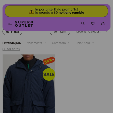
CAMPERAS COLOR AZUL


Ver
Categoría
Filtrando por:
Vestimenta
Camperas
Color:
Azul
Quitar filtros