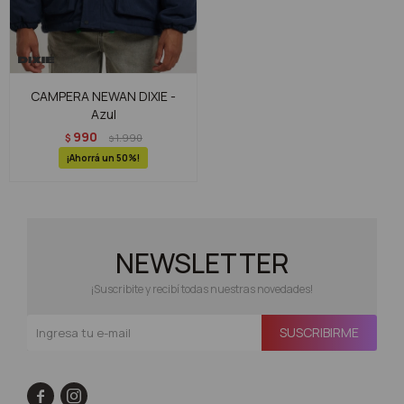
CAMPERA NEWAN DIXIE -
Azul
990
$
1.990
$
50
NEWSLETTER
¡Suscribite y recibí todas nuestras novedades!
SUSCRIBIRME

