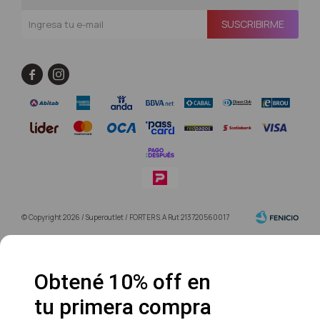
SUSCRIBIRME


© Copyright 2026 / Superoutlet / FORTER S.A Rut 213720560017
Obtené 10% off en
tu primera compra
Fenicio