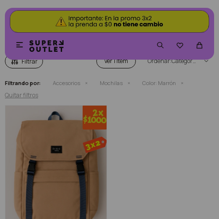
MOCHILAS COLOR MARRÓN


Ver
Categoría
Filtrando por:
Accesorios
Mochilas
Color:
Marrón
Quitar filtros