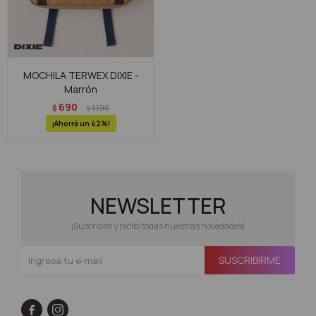
MOCHILA TERWEX DIXIE -
Marrón
690
$
1.190
$
42
NEWSLETTER
¡Suscribite y recibí todas nuestras novedades!
SUSCRIBIRME

