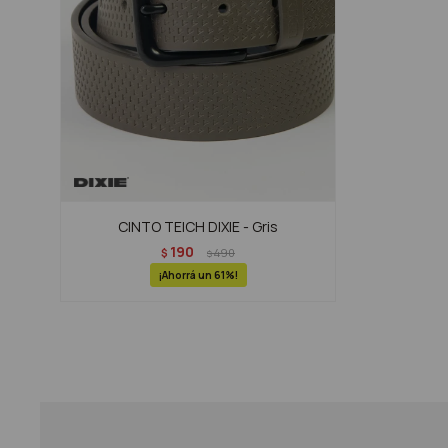
CINTO TEICH DIXIE - Gris
190
$
490
$
61