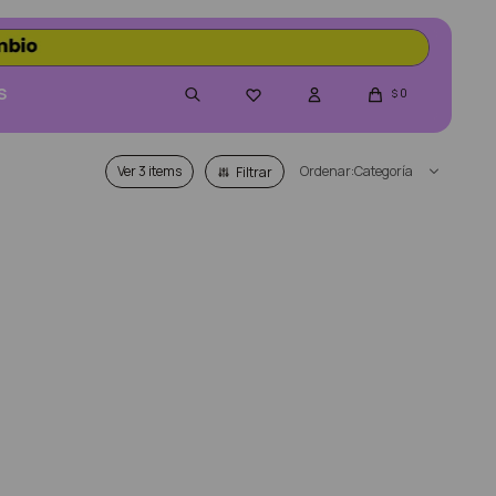
S
0

$
Ver
Categoría