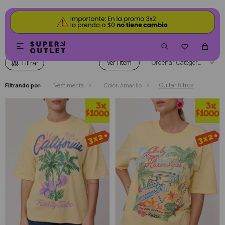
VESTIMENTA COLOR AMARILLO


Ver
Categoría
Quitar filtros
Filtrando por:
Vestimenta
Color:
Amarillo