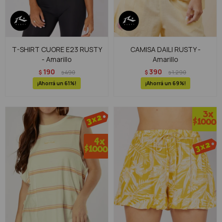
T-SHIRT CUORE E23 RUSTY
CAMISA DAILI RUSTY -
- Amarillo
Amarillo
190
390
$
490
$
1.290
$
$
61
69