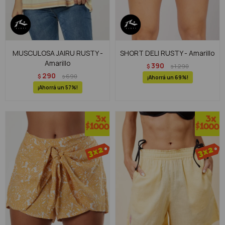
MUSCULOSA JAIRU RUSTY -
SHORT DELI RUSTY - Amarillo
Amarillo
390
$
1.290
$
290
$
690
$
69
57