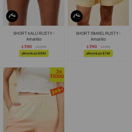
SHORT KALU RUSTY -
SHORT ISMAEL RUSTY -
Amarillo
Amarillo
390
390
$
1.290
$
1.190
$
$
69
67