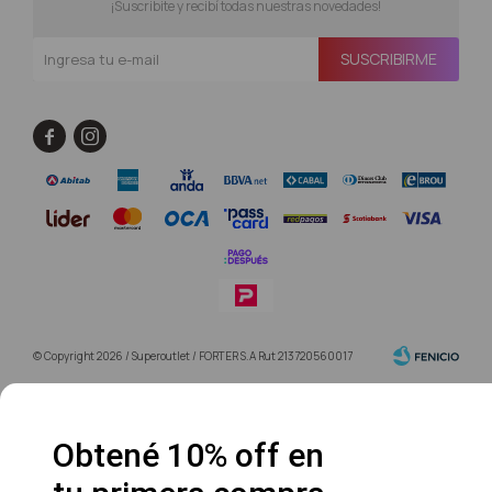
¡Suscribite y recibí todas nuestras novedades!
SUSCRIBIRME


© Copyright 2026 / Superoutlet / FORTER S.A Rut 213720560017
Obtené 10% off en