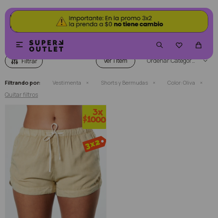
SHORTS Y BERMUDAS COLOR OLIVA


Ver
Categoría
Filtrando por:
Vestimenta
Shorts y Bermudas
Color:
Oliva
Quitar filtros