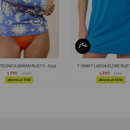
TECNICA BARAN RUSTY - Azul
T-SHIRT LARGA ELORE RUST
390
390
$
1.590
$
990
$
$
75
60