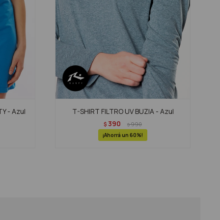
Y - Azul
T-SHIRT FILTRO UV BUZIA - Azul
390
$
990
$
60