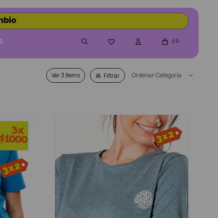
S
0

$
Ver
Categoría