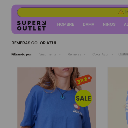
HOMBRE
DAMA
NIÑOS
A
REMERAS COLOR AZUL
Quitar
Filtrando por:
Vestimenta
Remeras
Color:
Azul