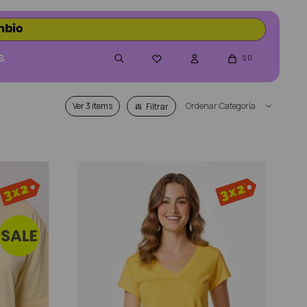
S
0

$
Ver
Categoría