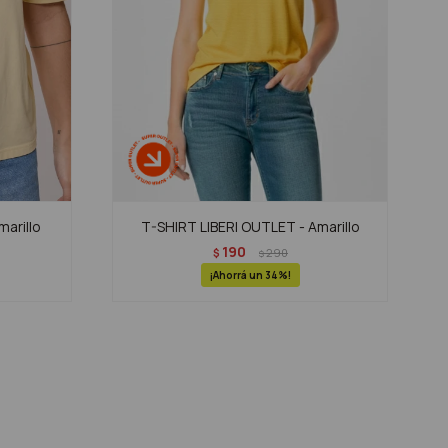
arillo
T-SHIRT LIBERI OUTLET - Amarillo
190
$
290
$
34