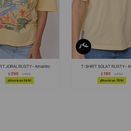
RT JORAL RUSTY - Amarillo
T-SHIRT SOLAT RUSTY - Am
390
190
$
890
$
890
$
$
56
78