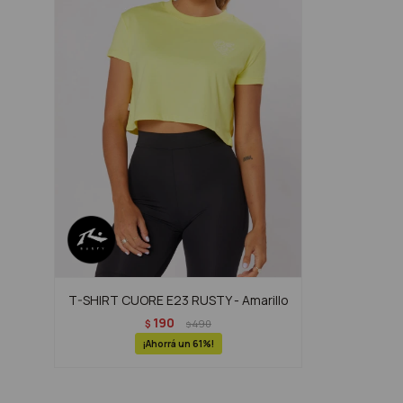
T-SHIRT CUORE E23 RUSTY - Amarillo
190
$
490
$
61