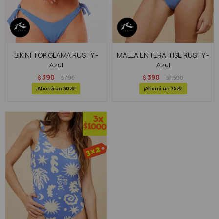
BIKINI TOP GLAMA RUSTY -
MALLA ENTERA TISE RUSTY -
Azul
Azul
390
390
$
790
$
1.590
$
$
50
75