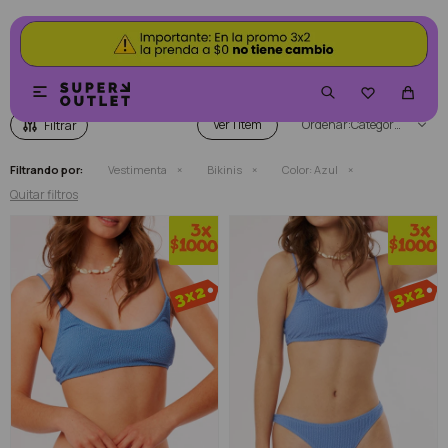
BIKINIS COLOR AZUL


Ver
Categoría
Filtrando por:
Vestimenta
Bikinis
Color:
Azul
Quitar filtros