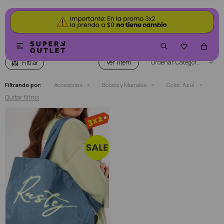
BOLSOS Y MORRALES COLOR AZUL


Ver
Categoría
Filtrando por:
Accesorios
Bolsos y Morrales
Color:
Azul
Quitar filtros