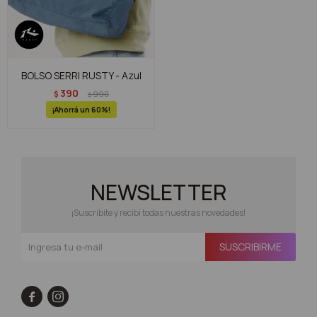
BOLSO SERRI RUSTY - Azul
390
$
990
$
60
NEWSLETTER
¡Suscribite y recibí todas nuestras novedades!
SUSCRIBIRME

